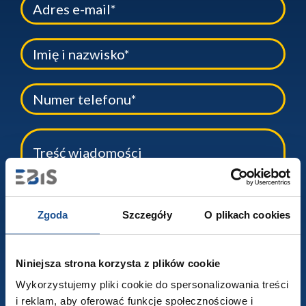
Zgoda
Szczegóły
O plikach cookies
Niniejsza strona korzysta z plików cookie
Zgadzam się na przetwarzanie moich danych osobowych przez
EBIS Sp. z o.o. w celu odpowiedzi na moją wiadomość, drogą
Wykorzystujemy pliki cookie do spersonalizowania treści
telefoniczną lub poprzez e-mail.
Polityka ochrony danych
*
i reklam, aby oferować funkcje społecznościowe i