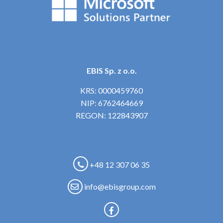
EBIS Sp. z o.o.
KRS: 0000459760
NIP: 6762464669
REGON: 122843907
+48 12 307 06 35
info@ebisgroup.com