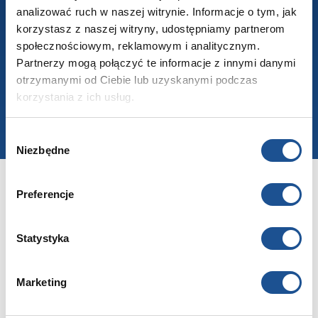
Wyrażam zgodę na przetwarzanie moich danych przez EBIS Sp. z
analizować ruch w naszej witrynie. Informacje o tym, jak
o.o. w celu otrzymywania aktualności oraz treści marketingowych, za
korzystasz z naszej witryny, udostępniamy partnerom
pomocą wiadomości e-mail.
społecznościowym, reklamowym i analitycznym.
Partnerzy mogą połączyć te informacje z innymi danymi
otrzymanymi od Ciebie lub uzyskanymi podczas
korzystania z ich usług.
Wybór
Niezbędne
zgody
Preferencje
Statystyka
Marketing