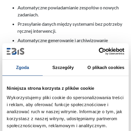
Automatyczne powiadamianie zespołów o nowych
zadaniach.
Przesyłanie danych między systemami bez potrzeby
ręcznej interwencji.
Automatyczne generowanie i archiwizowanie
dokumentów.
Integracja danych w czasie rzeczywistym z różnych
źródeł.
Zgoda
Szczegóły
O plikach cookies
Niniejsza strona korzysta z plików cookie
Konektory Power Automate –
Wykorzystujemy pliki cookie do spersonalizowania treści
elastyczność i integracja
i reklam, aby oferować funkcje społecznościowe i
analizować ruch w naszej witrynie. Informacje o tym, jak
korzystasz z naszej witryny, udostępniamy partnerom
Narzędzie to oferuje ponad 700 gotowych konektorów,
społecznościowym, reklamowym i analitycznym.
które umożliwiają łączenie się z różnymi systemami,