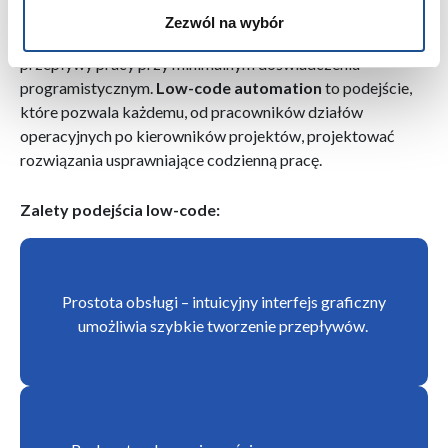
Usługa ta została zaprojektowana z myślą o użytkownikach
Zezwól na wybór
nietechnicznych, którzy mogą tworzyć zautomatyzowane
przepływy pracy przy minimalnym doświadczeniu
programistycznym.
Low-code automation
to podejście,
które pozwala każdemu, od pracowników działów
operacyjnych po kierowników projektów, projektować
rozwiązania usprawniające codzienną pracę.
Zalety podejścia low-code:
Prostota obsługi – intuicyjny interfejs graficzny
umożliwia szybkie tworzenie przepływów.