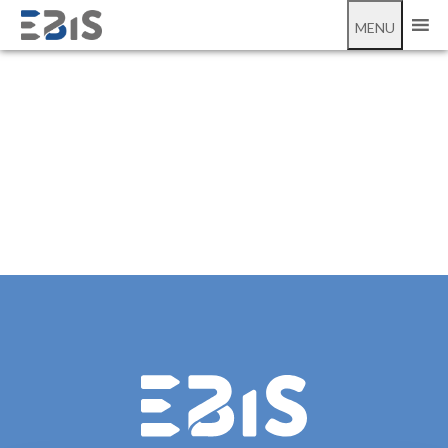
;
14th Power BI and Microsoft Fabric Users' Meeting
MENU