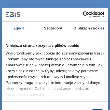
Zgoda
Szczegóły
O plikach cookies
Niniejsza strona korzysta z plików cookie
EBIS Sp. z o.o.
Wykorzystujemy pliki cookie do spersonalizowania treści
KRS: 0000459760
i reklam, aby oferować funkcje społecznościowe i
NIP: 6762464669
analizować ruch w naszej witrynie. Informacje o tym, jak
REGON: 122843907
korzystasz z naszej witryny, udostępniamy partnerom
społecznościowym, reklamowym i analitycznym.
Partnerzy mogą połączyć te informacje z innymi danymi
otrzymanymi od Ciebie lub uzyskanymi podczas
+48 12 307 06 35
korzystania z ich usług.
info@ebisgroup.com
Wybór