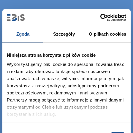
Zgoda
Szczegóły
O plikach cookies
Niniejsza strona korzysta z plików cookie
EBIS Sp. z o.o.
Wykorzystujemy pliki cookie do spersonalizowania treści
KRS: 0000459760
i reklam, aby oferować funkcje społecznościowe i
NIP: 6762464669
analizować ruch w naszej witrynie. Informacje o tym, jak
REGON: 122843907
korzystasz z naszej witryny, udostępniamy partnerom
społecznościowym, reklamowym i analitycznym.
Partnerzy mogą połączyć te informacje z innymi danymi
otrzymanymi od Ciebie lub uzyskanymi podczas
+48 12 307 06 35
korzystania z ich usług.
info@ebisgroup.com
Wybór