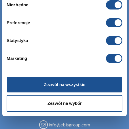
Niezbędne
zgody
Preferencje
Statystyka
EBIS Sp. z o.o.
Marketing
KRS: 0000459760
NIP: 6762464669
REGON: 122843907
Zezwól na wszystkie
Zezwól na wybór
+48 12 307 06 35
info@ebisgroup.com