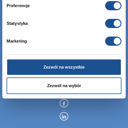
Preferencje
EBIS Sp. z o.o.
Statystyka
KRS: 0000459760
Marketing
NIP: 6762464669
REGON: 122843907
Zezwól na wszystkie
+48 12 307 06 35
Zezwól na wybór
info@ebisgroup.com