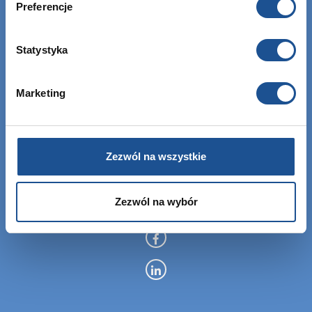
Preferencje
EBIS Sp. z o.o.
Statystyka
KRS: 0000459760
NIP: 6762464669
Marketing
REGON: 122843907
Zezwól na wszystkie
+48 12 307 06 35
Zezwól na wybór
info@ebisgroup.com