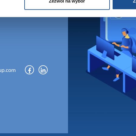
Zezwól na wybór
Z
up.com