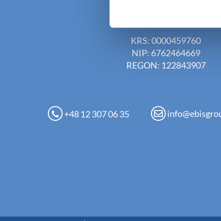
EBIS Sp. z o.o.
KRS: 0000459760
NIP: 6762464669
REGON: 122843907
info@ebisgro
+48 12 307 06 35