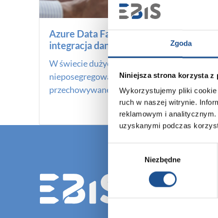
Azure Data Factory – szybsza
integracja danych
Zgoda
W świecie dużych danych, surowe i
nieposegregowane dane są bardzo często
Niniejsza strona korzysta z
przechowywane w różnych systemach –...
Wykorzystujemy pliki cookie 
ruch w naszej witrynie. Inf
Czytaj dalej
reklamowym i analitycznym. 
uzyskanymi podczas korzysta
Wybór
Niezbędne
zgody