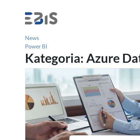
Azure
Azure Data Warehouse
Azure SQL Database
Business Intelligence
News
Power BI
Kategoria: Azure Da