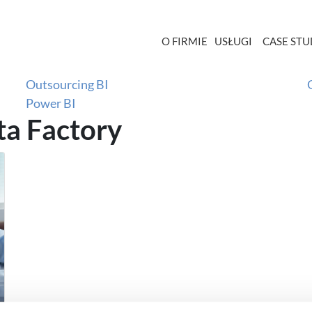
Azure Data Factory
Azure Data Warehouse
O FIRMIE
USŁUGI
CASE STU
Bez kategorii
Fabric
Outsourcing BI
Power BI
ta Factory