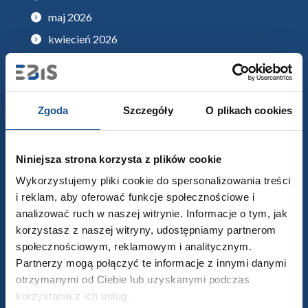
maj 2026
kwiecień 2026
marzec 2026
luty 2026
styczeń 2026
Zgoda
Szczegóły
O plikach cookies
grudzień 2025
listopad 2025
Niniejsza strona korzysta z plików cookie
październik 2025
Wykorzystujemy pliki cookie do spersonalizowania treści
wrzesień 2025
i reklam, aby oferować funkcje społecznościowe i
analizować ruch w naszej witrynie. Informacje o tym, jak
sierpień 2025
korzystasz z naszej witryny, udostępniamy partnerom
lipiec 2025
społecznościowym, reklamowym i analitycznym.
czerwiec 2025
Partnerzy mogą połączyć te informacje z innymi danymi
otrzymanymi od Ciebie lub uzyskanymi podczas
maj 2025
korzystania z ich usług.
kwiecień 2025