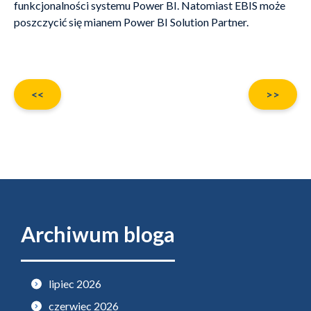
funkcjonalności systemu Power BI. Natomiast EBIS może
poszczycić się mianem Power BI Solution Partner.
Starsze
Nowsze
<<
>>
Archiwum bloga
lipiec 2026
czerwiec 2026