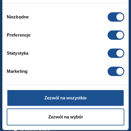
marzec 2025
Wybór
styczeń 2025
Niezbędne
zgody
grudzień 2024
Preferencje
listopad 2024
październik 2024
Statystyka
wrzesień 2024
lipiec 2024
Marketing
czerwiec 2024
maj 2024
kwiecień 2024
Zezwól na wszystkie
marzec 2024
luty 2024
Zezwól na wybór
styczeń 2024
grudzień 2023